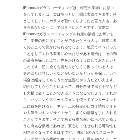
iPhoneのガラスコーティングは、特定の業者にお願い
をしてしまえば、実はあっという間に実践できます。落
としてしまい、ガラスが割れてしまったと言う人も、あ
きらめないようにしておきたいところです。実際に
iPhoneのガラスコーティングを特定の業者にお願いし
て、本来の姿に戻すことができたと言う人は、非常に多
くのところで見かけられるでしょう。地元でそういった
ことをしてくれる業者に心当たりがある場合は、その類
の業者を探した上で、声をかけるようにしておきたいと
ころです。逆に全く心当たりがなくて困っている人は、
身の回りに詳しい人などがいないかどうかを探し、いた
場合は紹介してもらうのが無難なやり方だといえます。
紹介してもらうことによって、自分自身で探す手間など
も大幅に省くことができるようになるでしょう。それか
ら、パソコンやスマートフォンを使ってインターネット
上に目を向けると、ネット上の特定の口コミ情報サイト
や人気ランキングサイトから、多くの情報を手に入れる
ことができます。そこである程度名前が知られているよ
うな有名な業者であれば、安心して任せられる可能性も
相当高くなってくるはずです。iPhoneのガラスコーテ
ィングができる業者のホームページに目を向けると、ど