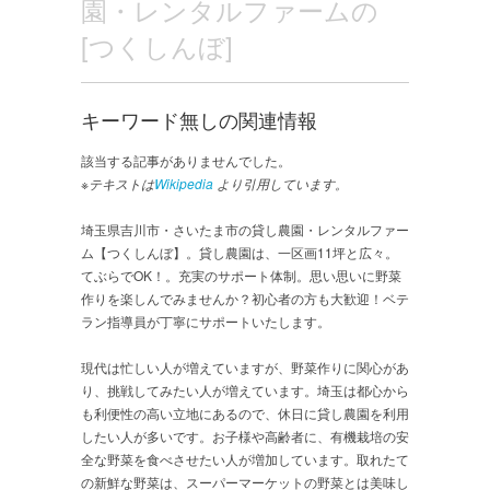
園・レンタルファームの
[つくしんぼ]
キーワード無しの関連情報
該当する記事がありませんでした。
※テキストは
Wikipedia
より引用しています。
埼玉県吉川市・さいたま市の貸し農園・レンタルファー
ム【つくしんぼ】。貸し農園は、一区画11坪と広々。
てぶらでOK！。充実のサポート体制。思い思いに野菜
作りを楽しんでみませんか？初心者の方も大歓迎！ベテ
ラン指導員が丁寧にサポートいたします。
現代は忙しい人が増えていますが、野菜作りに関心があ
り、挑戦してみたい人が増えています。埼玉は都心から
も利便性の高い立地にあるので、休日に貸し農園を利用
したい人が多いです。お子様や高齢者に、有機栽培の安
全な野菜を食べさせたい人が増加しています。取れたて
の新鮮な野菜は、スーパーマーケットの野菜とは美味し