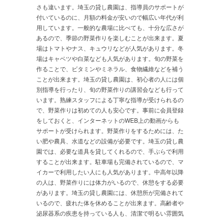
さも違います。埼玉の貸し農園は、指導員のサポートが
付いているのに、月額の料金が安いので幅広い年代が利
用しています。一般的な農場に比べても、十分な広さが
あるので、季節の野菜作りを楽しむことが出来ます。夏
場はトマトやナス、キュウリなどが人気があります。冬
場はキャベツや白菜なども人気があります。旬の野菜を
作ることで、ビタミンやミネラル、食物繊維などを補う
ことが出来ます。埼玉の貸し農園は、初心者の人には個
別指導を行ったり、旬の野菜作りの講習会なども行って
います。熟練スタッフによる丁寧な指導が受けられるの
で、野菜作りは初めての人も安心です。事前に会員登録
をしておくと、インターネットのWEB上の動画からも
サポートが受けられます。野菜作りをするためには、た
い肥や農具、水道などの設備が必要です。埼玉の貸し農
園では、必要な道具を貸してくれるので、手ぶらで利用
することが出来ます。駐車場も完備されているので、マ
イカーで利用したい人にも人気があります。中高年以降
の人は、野菜作りには体力がいるので、休憩をする必要
があります。埼玉の貸し農園には、休憩所が完備されて
いるので、疲れた体を休めることが出来ます。高齢者や
泌尿器系の疾患を持っている人も、清潔で明るい雰囲気