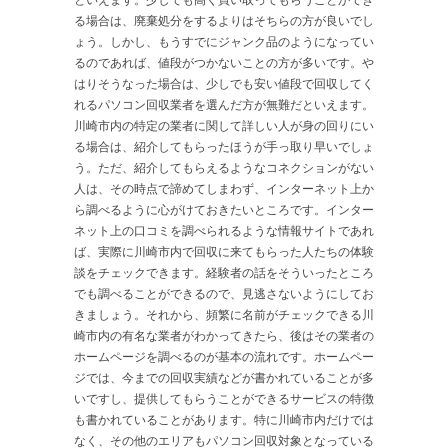
る場合は、廃棄処分をするよりはそちらの方が良いでし
ょう。しかし、もうすでにジャンク品のようになってい
るのであれば、値段がつかないことの方が多いです。や
はりそうなった場合は、少しでも安い値段で回収してく
れるパソコン回収業者を選んだ方が無難だといえます。
川崎市内の特定の業者に関して詳しい人が身の回りにい
る場合は、紹介してもらったほうが手っ取り早いでしょ
う。ただ、紹介してもらえるようなコネクションがない
人は、その時点で諦めてしまわず、インターネット上か
ら調べるように心がけておきたいところです。インター
ネット上の口コミを調べられるような情報サイトであれ
ば、実際に川崎市内で回収に来てもらった人たちの体験
談をチェックできます。経験者の話をそういったところ
でも調べることができるので、見逃さないようにしてお
きましょう。それから、頻繁に名前がチェックできる川
崎市内の有名な業者がわかってきたら、後はその業者の
ホームページを調べるのが基本の流れです。ホームペー
ジでは、今までの回収実績などが書かれていることが多
いですし、提供してもらうことができるサービスの特徴
も書かれていることがあります。特に川崎市内だけでは
なく、その他のエリアもパソコン回収対象となっている