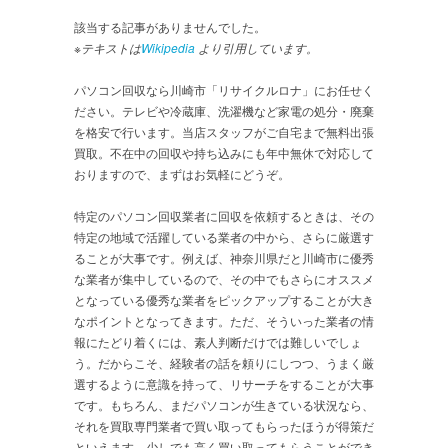
該当する記事がありませんでした。
※テキストは
Wikipedia
より引用しています。
パソコン回収なら川崎市「リサイクルロナ」にお任せく
ださい。テレビや冷蔵庫、洗濯機など家電の処分・廃棄
を格安で行います。当店スタッフがご自宅まで無料出張
買取。不在中の回収や持ち込みにも年中無休で対応して
おりますので、まずはお気軽にどうぞ。
特定のパソコン回収業者に回収を依頼するときは、その
特定の地域で活躍している業者の中から、さらに厳選す
ることが大事です。例えば、神奈川県だと川崎市に優秀
な業者が集中しているので、その中でもさらにオススメ
となっている優秀な業者をピックアップすることが大き
なポイントとなってきます。ただ、そういった業者の情
報にたどり着くには、素人判断だけでは難しいでしょ
う。だからこそ、経験者の話を頼りにしつつ、うまく厳
選するように意識を持って、リサーチをすることが大事
です。もちろん、まだパソコンが生きている状況なら、
それを買取専門業者で買い取ってもらったほうが得策だ
といえます。少しでも高く買い取ってもらうことができ