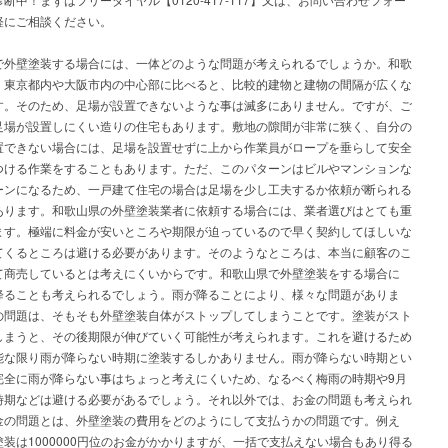
軽にご相談ください。
で外壁塗装する場合には、一体どのような問題が考えられるでしょうか。和歌
、東京都内や大阪市内の中心部に比べると、比較的建物と建物の間隔が広くな
す。そのため、足場が設置できないような事は滅多にありません。ですが、ご
足場が設置しにくい造りの住宅もあります。敷地の隙間が非常に狭く、自分の
置できない場合には、足場を設置せずに上から作業員がロープを垂らして安全
つける作業をすることもあります。ただ、このパターンはビルやマンションな
ーンになるため、一戸建て住宅の場合は足場を少し工夫するか依頼が断られる
あります。和歌山県の外壁塗装業者に依頼する場合には、業者選びはとても重
ます。極端に料金が安いところや期限が迫っているので早く契約してほしいな
てくるところは避ける必要があります。そのようなところは、本当に顧客のこ
て商売しているとは考えにくいからです。和歌山県で外壁塗装をする場合に
降ることも考えられるでしょう。雨が降ることにより、様々な問題がありま
の問題は、そもそも外壁塗装自体がストップしてしまうことです。塗装がスト
しまうと、その後期限が伸びていく可能性が考えられます。これを避けるため
能な限り雨が降らない時期に塗装するしかありません。雨が降らない時期とい
完全に雨が降らない事はちょっと考えにくいため、なるべく梅雨の時期や9月
時期などは避ける必要があるでしょう。それ以外では、お金の問題も考えられ
金の問題とは、外壁塗装の費用をどのようにして支払うかの問題です。例え
装は1000000円位のお金がかかりますが、一括で支払えない場合もあり得る