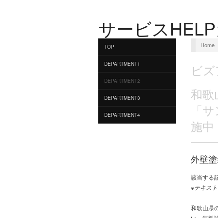
サービスHEL
Home
TOP
DEPARTMENT1
ビズ
DEPARTMENT2
和歌
DEPARTMENT3
「サ
DEPARTMENT4
施中
外壁塗
該当する
※テキスト
和歌山県
い。無料診