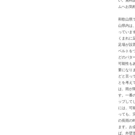
ムへお気
和歌山県
山県内は
っていま
くまれに
足場が設
ベルトを
どのパタ
可能性も
要になり
どと言っ
とを考え
は、雨が
す。一番
ップして
には、可
っても、
の長雨の
ます。お
ば、外壁塗