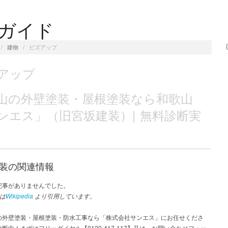
Pガイド
/
建物
/
ビズアップ
アップ
山の外壁塗装・屋根塗装なら和歌山
ンエス」（旧宮坂建装）| 無料診断実
装の関連情報
記事がありませんでした。
は
Wikipedia
より引用しています。
の外壁塗装・屋根塗装・防水工事なら「株式会社サンエス」にお任せくださ
断中！まずはフリーダイヤル【0120-417-117】又は、お問い合わせフォー