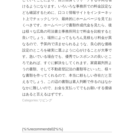
けるようになります。いろいろな事務所での料金設定な
ども確認するために、口コミ情報サイトをインターネッ
ト上でチェックしつつ、最終的にホームページを見てお
くべきです。ホームページで書類作成代金を見たら、後
は様々な広島の司法書士事務所同士で料金を比較すると
良いでしょう。場所によってもちろん見積もり料金が異
なるので、予算内で済ませられるような、良心的な価格
設定のところを確実に選ぶように心がけることが大事で
す。急いでいる場合でも、優秀でレスポンスの良いとこ
ろであれば、すぐに解決をしてくれます。家庭裁判所よ
うの書類、そして不動産登記法の書類等といった、様々
な書類を作ってくれるので、本当に頼もしい存在だと言
えるでしょう。この辺の書類は素人判断で作るのはなか
なかに難しいので、お金を支払ってでもお願いする価値
はあると言えるはずです。
Categories:
リビング
{%%recommends02%%}