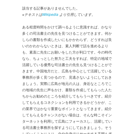
該当する記事がありませんでした。
※テキストは
Wikipedia
より引用しています。
ある程度時間をかけて調べるように意識すれば、かなり
多くの司法書士の先生を見つけることができます。何か
しらの書類を作成したいにもかかわらず、どうすれば良
いのかわからないときは、素人判断で話を進めるより
も、素直に先生にお願いをした方が利口です。今の時代
なら、ちょっとした努力と工夫をすれば、特定の地域で
活躍している優秀な司法書士の先生も見つけることがで
きます。中国地方だと、広島を中心として活躍している
事務所が多く見つかるので、見逃さないようにしておき
ましょう。実際に広島が地元の人は、身近なところでこ
の地域の先生に声をかけ、書類を作成してもらった人た
ちからお勧めのところを紹介してもらうべきです。紹介
してもらえるコネクションを利用できるかどうかが、こ
の業界ではかなり重要なポイントとなってきます。紹介
してもらえるチャンスがない場合は、そんな時こそイン
ターネットを利用して広島にフォーカスし、活躍してい
る司法書士事務所を探すようにしておきましょう。そう
していくことにより、自分自身でリサーチする手間も省