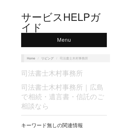
サービスHELPガ
イド
Menu
Home
/
リビング
/
司法書士木村事務所
司法書士木村事務所
司法書士木村事務所｜広島
で相続・遺言書・信託のご
相談なら
キーワード無しの関連情報