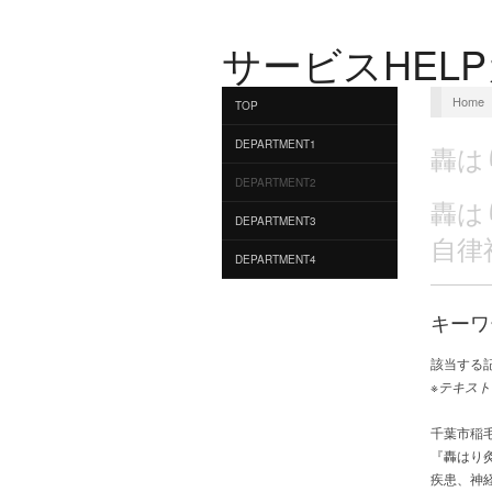
サービスHEL
Home
TOP
DEPARTMENT1
轟は
DEPARTMENT2
轟は
DEPARTMENT3
自律
DEPARTMENT4
キーワ
該当する
※テキスト
千葉市稲
『轟はり
疾患、神