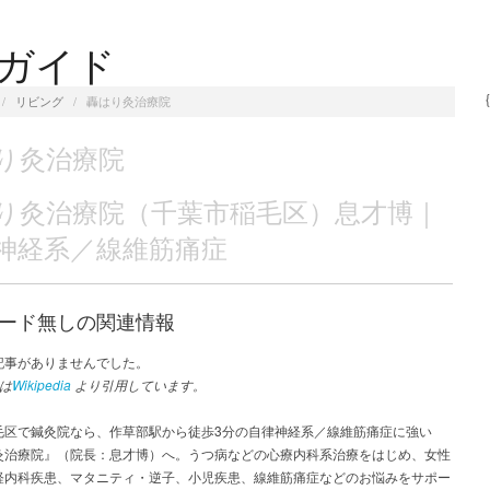
Pガイド
/
リビング
/
轟はり灸治療院
り灸治療院
り灸治療院（千葉市稲毛区）息才博｜
神経系／線維筋痛症
ード無しの関連情報
記事がありませんでした。
は
Wikipedia
より引用しています。
毛区で鍼灸院なら、作草部駅から徒歩3分の自律神経系／線維筋痛症に強い
灸治療院』（院長：息才博）へ。うつ病などの心療内科系治療をはじめ、女性
経内科疾患、マタニティ・逆子、小児疾患、線維筋痛症などのお悩みをサポー