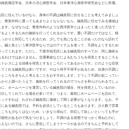
線維筋痛症学会、日本小児心身医学会、日本東洋心身医学研究会などに所属。
毛区に住んでいるのなら、身体の不調は鍼灸院に任せることも考えてみましょ
に、整形外科に通ってもあまりよくならないなら、鍼灸院に任せてみる価値は
えます。なぜならば、整形外科のような西洋医学とはまったく違った方法で、
子をよくするための施術を行ってくれるからです。重い不調だけではなく、軽
しっかりと対応してくれるため、少しでも気になることがあったのなら訪れて
う。鍼と灸という東洋医学ならではのアイテムを使って、不調をよくするため
行ってくれます。ただし、千葉市稲毛区にある鍼灸院のすべてが、同じ施術を
れるわけではありません。交通事故などによるむちうちを得意とするところも
ストレスによる頭痛を得意とするところだってあるからです。どのような症状
してくれる鍼灸院は多いですが、やはり得手不得手があるため、自身の不調に
うところをきちんと考えることをおすすめします。どうして不調が起こってい
っかりと調べたうえで、施術を行ってくれるのでつらさを和らげられるでしょ
みに、ホームページを運営している鍼灸院の場合、何を得意としているのか、
宣伝してくれている場合が多いです。つまり、最初にホームページを訪れて、
ェックすれば、わざわざ鍼灸院に連絡して聞く必要がなくなります。なお、千
区にある鍼灸院では、予約を必須としているところもあります。少人数で営業
ところも少なくはないため、いきなり尋ねて、対応して欲しいといっても手が
可能性があるので気をつけましょう。不調のある状態でせっかく尋ねたのに、
らえないのでは、さらに悪化してしまうケースがあるのできちんと予約をして