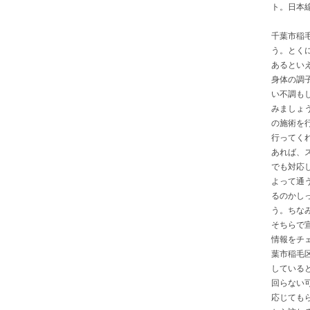
ト。日本
千葉市稲
う。とく
あるとい
身体の調
い不調も
みましょ
の施術を
行ってく
あれば、
でも対応
よって通
るのかし
う。ちな
そちらで
情報をチ
葉市稲毛
している
回らない
応じても