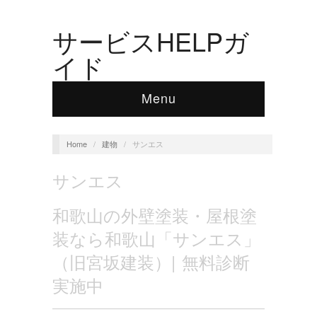
サービスHELPガ
イド
Menu
Home
/
建物
/
サンエス
サンエス
和歌山の外壁塗装・屋根塗
装なら和歌山「サンエス」
（旧宮坂建装）| 無料診断
実施中