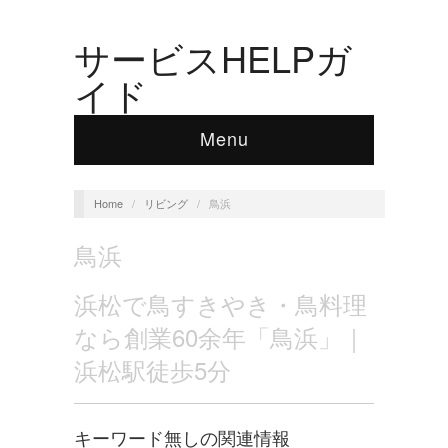
サービスHELPガ
イド
Menu
Home
/
リビング
/
鳥浜
鳥浜
浜松で鳥すきやき・鳥料理
なら創業60余年「鳥浜」｜
浜松駅徒歩5分
キーワード無しの関連情報