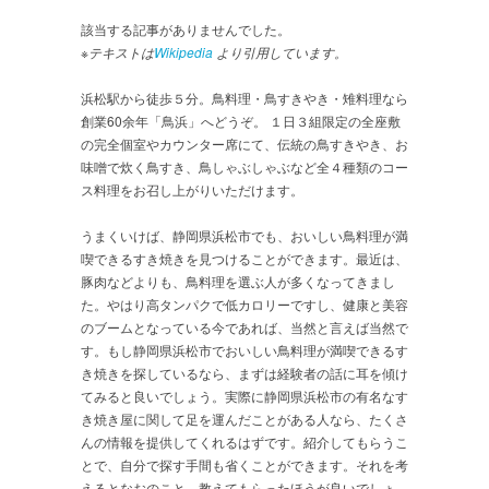
該当する記事がありませんでした。
※テキストは
Wikipedia
より引用しています。
浜松駅から徒歩５分。鳥料理・鳥すきやき・雉料理なら
創業60余年「鳥浜」へどうぞ。 １日３組限定の全座敷
の完全個室やカウンター席にて、伝統の鳥すきやき、お
味噌で炊く鳥すき、鳥しゃぶしゃぶなど全４種類のコー
ス料理をお召し上がりいただけます。
うまくいけば、静岡県浜松市でも、おいしい鳥料理が満
喫できるすき焼きを見つけることができます。最近は、
豚肉などよりも、鳥料理を選ぶ人が多くなってきまし
た。やはり高タンパクで低カロリーですし、健康と美容
のブームとなっている今であれば、当然と言えば当然で
す。もし静岡県浜松市でおいしい鳥料理が満喫できるす
き焼きを探しているなら、まずは経験者の話に耳を傾け
てみると良いでしょう。実際に静岡県浜松市の有名なす
き焼き屋に関して足を運んだことがある人なら、たくさ
んの情報を提供してくれるはずです。紹介してもらうこ
とで、自分で探す手間も省くことができます。それを考
えるとなおのこと、教えてもらったほうが良いでしょ