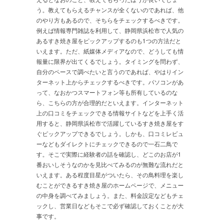
う。教えてもらえるチャンスが全くないのであれば、他
のやり方もあるので、そちらをチェックするべきです。
例えば情報専門雑誌を利用して、静岡県浜松市で人気の
あるすき焼き屋をピックアップするのも1つの方法だと
いえます。ただ、紙媒体メディアなので、どうしても情
報量に限界が出てくるでしょう。タイミングを問わず、
自分のペースで調べたいと言うのであれば、やはりイン
ターネット上からチェックするべきです。パソコンがあ
って、なおかつスマートフォン等も所有しているのな
ら、こちらの方が合理的だといえます。インターネット
上の口コミをチェックできる情報サイトなどを上手く活
用すると、静岡県浜松市で活躍しているすき焼き屋をす
ぐピックアップできるでしょう。しかも、口コミレビュ
ーなどもダイレクトにチェックできるので一石二鳥で
す。そこで実際に経験者の話を確認し、どこのお店が1
番おいしそうなのかを見比べてみるのが無難な流れだと
いえます。ある程度目星がついたら、その鳥料理を楽し
むことができるすき焼き屋のホームページで、メニュー
の中身を調べてみましょう。また、料金設定などもチェ
ックし、営業日などもそこで必ず確認しておくことが大
事です。