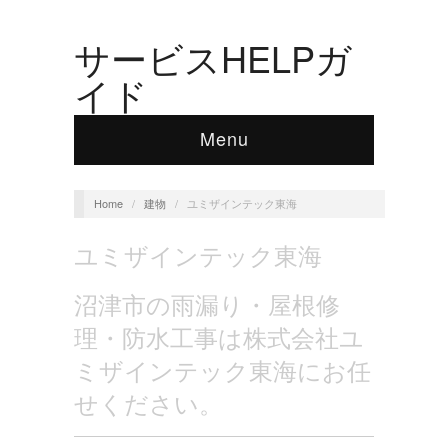
サービスHELPガ
イド
Menu
Home
/
建物
/
ユミザインテック東海
ユミザインテック東海
沼津市の雨漏り・屋根修
理・防水工事は株式会社ユ
ミザインテック東海にお任
せください。