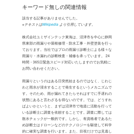
キーワード無しの関連情報
該当する記事がありませんでした。
※テキストは
Wikipedia
より引用しています。
株式会社ユミザインテック東海は、沼津市を中心に静岡
県東部の雨漏りや屋根修理・防水工事・外壁塗装を行っ
ております。当社ではプロの雨漏り診断士による様々な
雨漏り・水漏れの診断検査・補修を承っています。 24
時間・365日緊急スピード対応いたしますのでお気軽に
お問い合わせください。
雨漏りというのはある日突然始まるのではなく、じわじ
わと雨水が浸水することで発生するというメカニズムで
す。そのため、雨が漏れてきたらそれはすでに手遅れの
状態にあると言わざるを得ないのです。では、どうすれ
ばよいかというと、まずは沼津市で地道に活動を行って
いる診断士に調査を依頼することです。調査に際しては
散水チェックが一般的です。しかし、有資格者であるた
め診断士はドローンなどのテクノロジーを駆使して科学
的に確実な調査を行います。また、目視だけでは見逃し