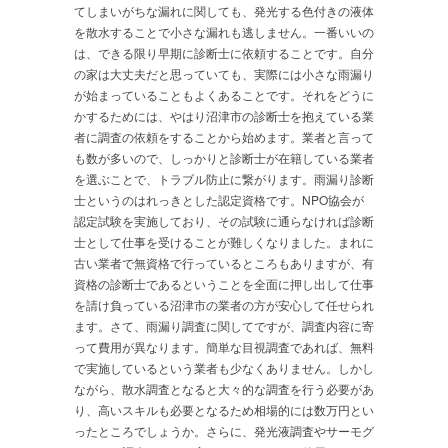
てしまいがちな漏れに関しても、発光する色付きの液体
を散水することで小さな漏れも逃しません。一番いいの
は、できる限り早期に診断士に依頼することです。自分
の家は大丈夫だと思っていても、実際には小さな雨漏り
が始まっていることもよくあることです。それをどうに
かするためには、やはり沼津市の診断士を抱えている業
者に調査の依頼をすることから始めます。業者と言って
も数が多いので、しっかりと診断士が在籍している業者
を選ぶことで、トラブル防止に繋がります。雨漏り診断
士というのはれっきとした認定資格です。NPO協会が
認定試験を実施しており、その試験に通らなければ診断
士として仕事を受けることが難しくなりました。まれに
古い業者で無資格で行っているところもありますが、有
資格の診断士であるということを全面に押し出して仕事
を請け負っている沼津市の業者の方が安心して任せられ
ます。さて、雨漏り調査に関してですが、調査内容に寄
って費用が異なります。簡単な目視調査であれば、無料
で実施しているという業者も少なくありません。しかし
ながら、散水調査となると大々的な調査を行う必要があ
り、高いスキルも必要となるため相場的には数万円とい
ったところでしょうか。さらに、発光液調査やサーモグ