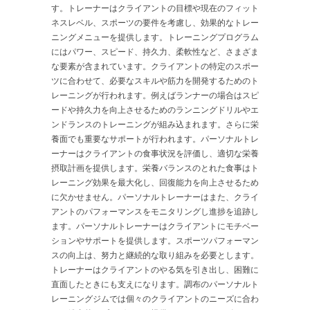
す。トレーナーはクライアントの目標や現在のフィット
ネスレベル、スポーツの要件を考慮し、効果的なトレー
ニングメニューを提供します。トレーニングプログラム
にはパワー、スピード、持久力、柔軟性など、さまざま
な要素が含まれています。クライアントの特定のスポー
ツに合わせて、必要なスキルや筋力を開発するためのト
レーニングが行われます。例えばランナーの場合はスピ
ードや持久力を向上させるためのランニングドリルやエ
ンドランスのトレーニングが組み込まれます。さらに栄
養面でも重要なサポートが行われます。パーソナルトレ
ーナーはクライアントの食事状況を評価し、適切な栄養
摂取計画を提供します。栄養バランスのとれた食事はト
レーニング効果を最大化し、回復能力を向上させるため
に欠かせません。パーソナルトレーナーはまた、クライ
アントのパフォーマンスをモニタリングし進捗を追跡し
ます。パーソナルトレーナーはクライアントにモチベー
ションやサポートを提供します。スポーツパフォーマン
スの向上は、努力と継続的な取り組みを必要とします。
トレーナーはクライアントのやる気を引き出し、困難に
直面したときにも支えになります。調布のパーソナルト
レーニングジムでは個々のクライアントのニーズに合わ