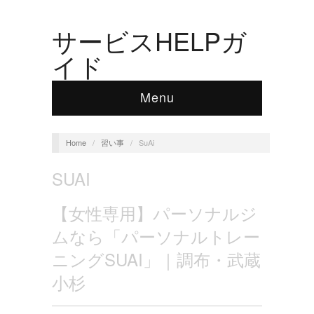
サービスHELPガ
イド
Menu
Home
/
習い事
/
SuAi
SUAI
【女性専用】パーソナルジ
ムなら「パーソナルトレー
ニングSUAI」｜調布・武蔵
小杉